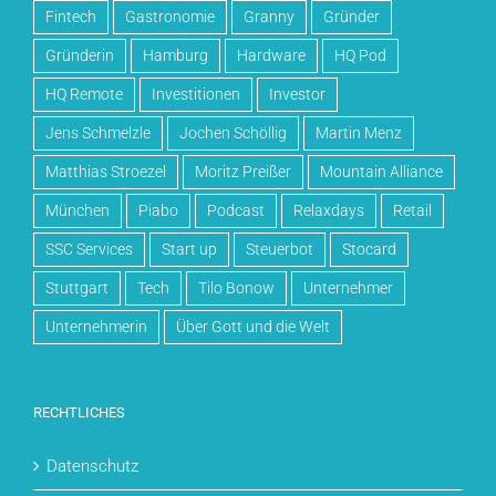
Fintech
Gastronomie
Granny
Gründer
Gründerin
Hamburg
Hardware
HQ Pod
HQ Remote
Investitionen
Investor
Jens Schmelzle
Jochen Schöllig
Martin Menz
Matthias Stroezel
Moritz Preißer
Mountain Alliance
München
Piabo
Podcast
Relaxdays
Retail
SSC Services
Start up
Steuerbot
Stocard
Stuttgart
Tech
Tilo Bonow
Unternehmer
Unternehmerin
Über Gott und die Welt
RECHTLICHES
Datenschutz