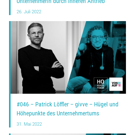
Unternehmerin durch inneren Antrieb
26. Juli 2022
#046 – Patrick Löffler – givve – Hügel und
Höhepunkte des Unternehmertums
31. Mai 2022