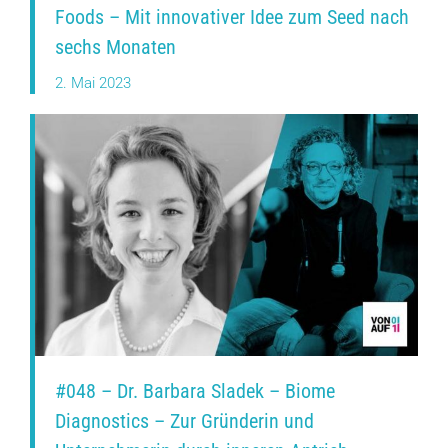
Foods – Mit innovativer Idee zum Seed nach
sechs Monaten
2. Mai 2023
#048 – Dr. Barbara Sladek – Biome
Diagnostics – Zur Gründerin und