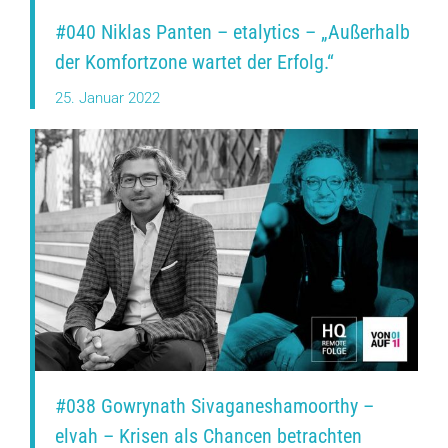
#040 Niklas Panten – etalytics – „Außerhalb
der Komfortzone wartet der Erfolg.“
25. Januar 2022
#038 Gowrynath Sivaganeshamoorthy –
elvah – Krisen als Chancen betrachten