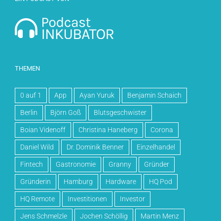
THEMEN
0 auf 1
App
Ayan Yuruk
Benjamin Schaich
Berlin
Björn Goß
Blutsgeschwister
Boian Videnoff
Christina Haneberg
Corona
Daniel Wild
Dr. Dominik Benner
Einzelhandel
Fintech
Gastronomie
Granny
Gründer
Gründerin
Hamburg
Hardware
HQ Pod
HQ Remote
Investitionen
Investor
Jens Schmelzle
Jochen Schöllig
Martin Menz