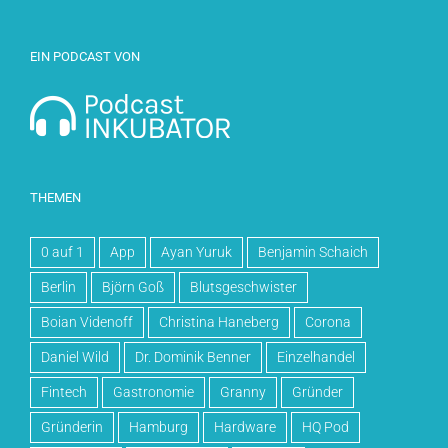
EIN PODCAST VON
THEMEN
0 auf 1
App
Ayan Yuruk
Benjamin Schaich
Berlin
Björn Goß
Blutsgeschwister
Boian Videnoff
Christina Haneberg
Corona
Daniel Wild
Dr. Dominik Benner
Einzelhandel
Fintech
Gastronomie
Granny
Gründer
Gründerin
Hamburg
Hardware
HQ Pod