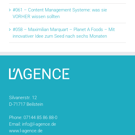
#061 – Content Management Systeme: was sie
VORHER wissen sollten
#058 – Maximilian Marquart – Planet A Foods – Mit
innovativer Idee zum Seed nach sechs Monaten
Silvanerstr. 12
D-71717 Beilstein
Phone: 07144 85 86 88-0
Email: info@l-agence.de
www.l-agence.de