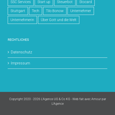
SSC Services
Start up
Steuerbot
Stocard
Stuttgart
Tech
Tilo Bonow
Unternehmer
Unternehmerin
Über Gott und die Welt
RECHTLICHES
Datenschutz
Impressum
Copyright 2020 - 2026 L'Agence UG & Co KG - Web fait avec Amour par
L'Agence