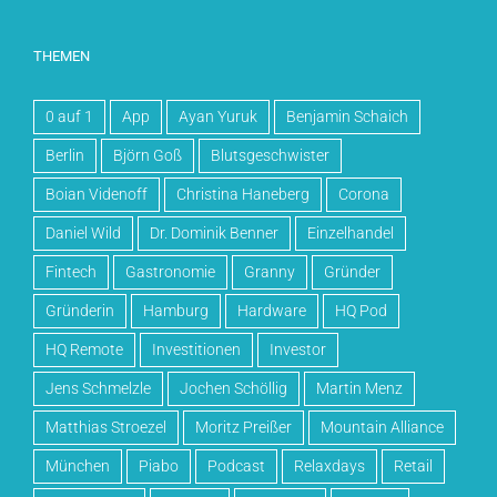
THEMEN
0 auf 1
App
Ayan Yuruk
Benjamin Schaich
Berlin
Björn Goß
Blutsgeschwister
Boian Videnoff
Christina Haneberg
Corona
Daniel Wild
Dr. Dominik Benner
Einzelhandel
Fintech
Gastronomie
Granny
Gründer
Gründerin
Hamburg
Hardware
HQ Pod
HQ Remote
Investitionen
Investor
Jens Schmelzle
Jochen Schöllig
Martin Menz
Matthias Stroezel
Moritz Preißer
Mountain Alliance
München
Piabo
Podcast
Relaxdays
Retail