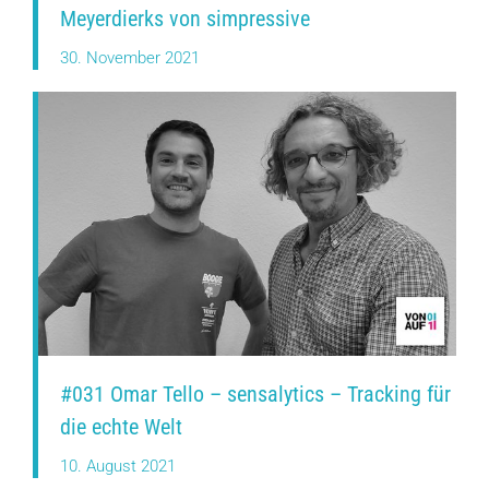
Meyerdierks von simpressive
30. November 2021
#031 Omar Tello – sensalytics – Tracking für
die echte Welt
10. August 2021