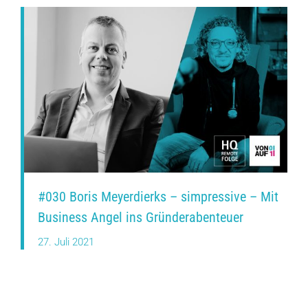
#030 Boris Meyerdierks – simpressive – Mit
Business Angel ins Gründerabenteuer
27. Juli 2021