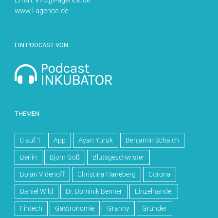
Email: info@l-agence.de
www.l-agence.de
EIN PODCAST VON
THEMEN
0 auf 1
App
Ayan Yuruk
Benjamin Schaich
Berlin
Björn Goß
Blutsgeschwister
Boian Videnoff
Christina Haneberg
Corona
Daniel Wild
Dr. Dominik Benner
Einzelhandel
Fintech
Gastronomie
Granny
Gründer