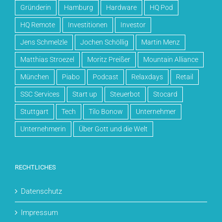
Gründerin
Hamburg
Hardware
HQ Pod
HQ Remote
Investitionen
Investor
Jens Schmelzle
Jochen Schöllig
Martin Menz
Matthias Stroezel
Moritz Preißer
Mountain Alliance
München
Piabo
Podcast
Relaxdays
Retail
SSC Services
Start up
Steuerbot
Stocard
Stuttgart
Tech
Tilo Bonow
Unternehmer
Unternehmerin
Über Gott und die Welt
RECHTLICHES
Datenschutz
Impressum