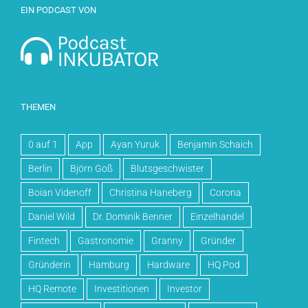
EIN PODCAST VON
THEMEN
0 auf 1
App
Ayan Yuruk
Benjamin Schaich
Berlin
Björn Goß
Blutsgeschwister
Boian Videnoff
Christina Haneberg
Corona
Daniel Wild
Dr. Dominik Benner
Einzelhandel
Fintech
Gastronomie
Granny
Gründer
Gründerin
Hamburg
Hardware
HQ Pod
HQ Remote
Investitionen
Investor