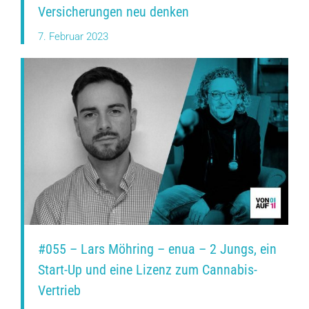
Versicherungen neu denken
7. Februar 2023
#055 – Lars Möhring – enua – 2 Jungs, ein
Start-Up und eine Lizenz zum Cannabis-
Vertrieb