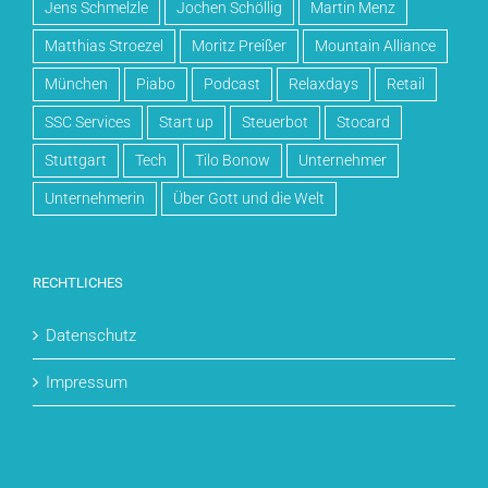
Jens Schmelzle
Jochen Schöllig
Martin Menz
Matthias Stroezel
Moritz Preißer
Mountain Alliance
München
Piabo
Podcast
Relaxdays
Retail
SSC Services
Start up
Steuerbot
Stocard
Stuttgart
Tech
Tilo Bonow
Unternehmer
Unternehmerin
Über Gott und die Welt
RECHTLICHES
Datenschutz
Impressum