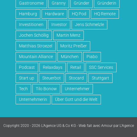
Gastronomie
Granny
Gründer
Gründerin
Hamburg
Hardware
HQ Pod
HQ Remote
Investitionen
Investor
Jens Schmelzle
Jochen Schöllig
Martin Menz
Matthias Stroezel
Moritz Preißer
Mountain Alliance
München
Piabo
Podcast
Relaxdays
Retail
SSC Services
Start up
Steuerbot
Stocard
Stuttgart
Tech
Tilo Bonow
Unternehmer
Unternehmerin
Über Gott und die Welt
Copyright 2020 - 2026 L'Agence UG & Co KG - Web fait avec Amour par
L'Agence