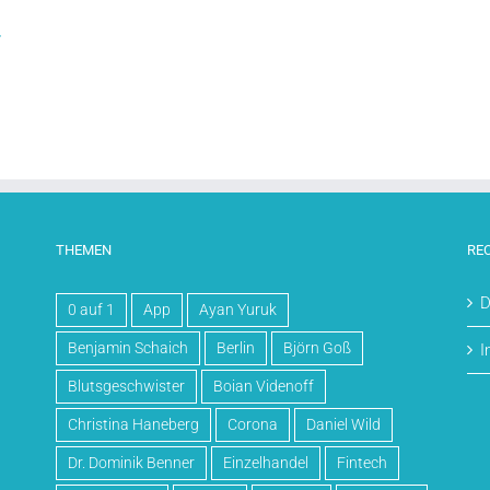
.
THEMEN
RE
D
0 auf 1
App
Ayan Yuruk
Benjamin Schaich
Berlin
Björn Goß
I
Blutsgeschwister
Boian Videnoff
Christina Haneberg
Corona
Daniel Wild
Dr. Dominik Benner
Einzelhandel
Fintech