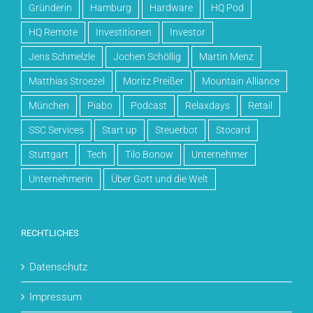
Gründerin
Hamburg
Hardware
HQ Pod
HQ Remote
Investitionen
Investor
Jens Schmelzle
Jochen Schöllig
Martin Menz
Matthias Stroezel
Moritz Preißer
Mountain Alliance
München
Piabo
Podcast
Relaxdays
Retail
SSC Services
Start up
Steuerbot
Stocard
Stuttgart
Tech
Tilo Bonow
Unternehmer
Unternehmerin
Über Gott und die Welt
RECHTLICHES
Datenschutz
Impressum