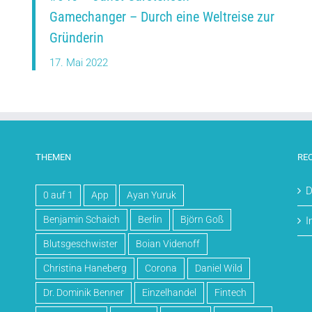
Gamechanger – Durch eine Weltreise zur
Gründerin
17. Mai 2022
THEMEN
RE
D
0 auf 1
App
Ayan Yuruk
Benjamin Schaich
Berlin
Björn Goß
I
Blutsgeschwister
Boian Videnoff
Christina Haneberg
Corona
Daniel Wild
Dr. Dominik Benner
Einzelhandel
Fintech