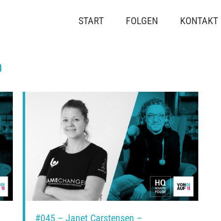
START
FOLGEN
KONTAKT
n
#045 – Janet Carstensen –