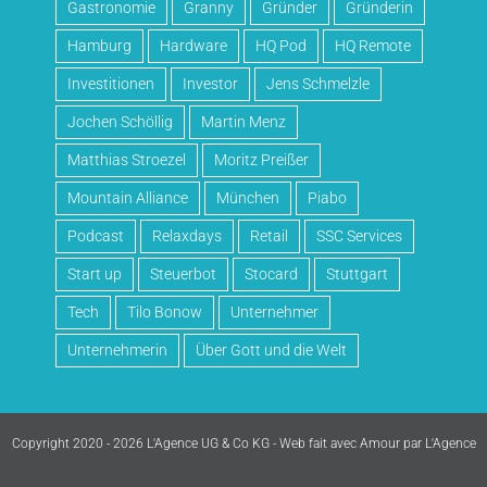
Gastronomie
Granny
Gründer
Gründerin
Hamburg
Hardware
HQ Pod
HQ Remote
Investitionen
Investor
Jens Schmelzle
Jochen Schöllig
Martin Menz
Matthias Stroezel
Moritz Preißer
Mountain Alliance
München
Piabo
Podcast
Relaxdays
Retail
SSC Services
Start up
Steuerbot
Stocard
Stuttgart
Tech
Tilo Bonow
Unternehmer
Unternehmerin
Über Gott und die Welt
Copyright 2020 - 2026 L'Agence UG & Co KG - Web fait avec Amour par
L'Agence