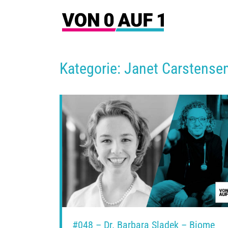
Zum
Inhalt
springen
Kategorie: Janet Carstense
#048 – Dr. Barbara Sladek – Biome