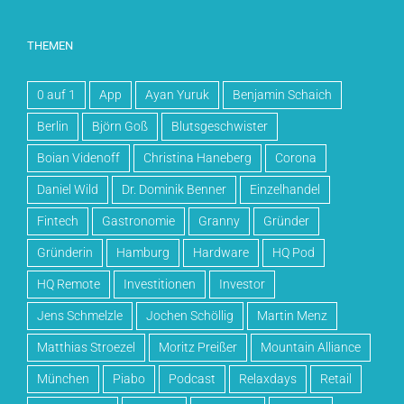
THEMEN
0 auf 1
App
Ayan Yuruk
Benjamin Schaich
Berlin
Björn Goß
Blutsgeschwister
Boian Videnoff
Christina Haneberg
Corona
Daniel Wild
Dr. Dominik Benner
Einzelhandel
Fintech
Gastronomie
Granny
Gründer
Gründerin
Hamburg
Hardware
HQ Pod
HQ Remote
Investitionen
Investor
Jens Schmelzle
Jochen Schöllig
Martin Menz
Matthias Stroezel
Moritz Preißer
Mountain Alliance
München
Piabo
Podcast
Relaxdays
Retail