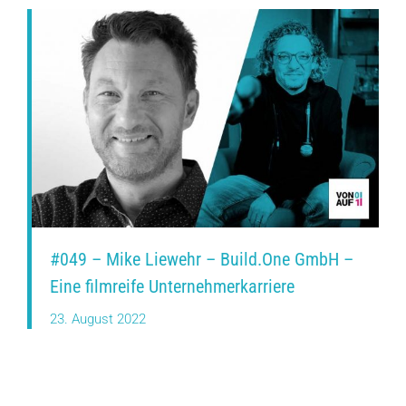
#049 – Mike Liewehr – Build.One GmbH –
Eine filmreife Unternehmerkarriere
23. August 2022