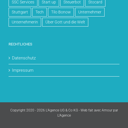
SSC Services
Start up
Steuerbot
Stocard
Stuttgart
Tech
Tilo Bonow
Unternehmer
Unternehmerin
Über Gott und die Welt
RECHTLICHES
Datenschutz
Impressum
Copyright 2020 - 2026 L'Agence UG & Co KG - Web fait avec Amour par
L'Agence